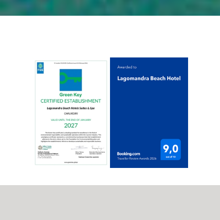
INFO UTILI: Lettini, ombrelloni e asciugamani
da spiaggia sono forniti con un costo aggiuntivo
al chiosco della spiaggia e non è consentito
riservare i lettini posizionando asciugamani o
altri oggetti su di essi.