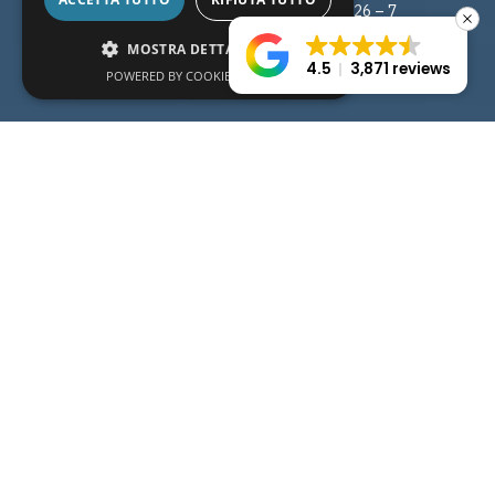
Tel. +30 23750 72217 – 8, 23750 72226 – 7
E-mail: info@lagomandra.gr
MOSTRA DETTAGLI
4.5
3,871 reviews
POWERED BY COOKIESCRIPT
Unforgettable moments start here.
Contatto
Carriera
GDPR - Politica sulla Privacy
Politica sui Cookie
Disiscriviti
Vai al Lagomandra Hotel & Spa