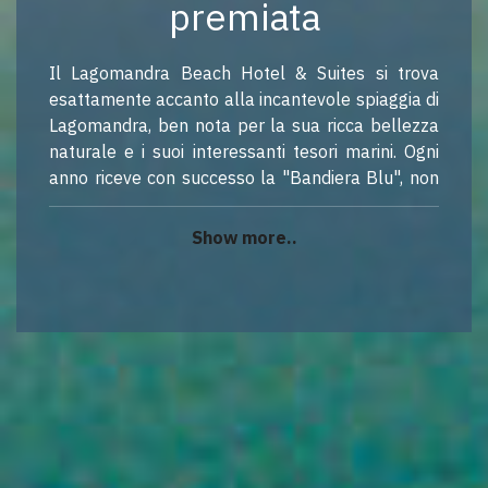
premiata
Il Lagomandra Beach Hotel & Suites si trova
esattamente accanto alla incantevole spiaggia di
Lagomandra, ben nota per la sua ricca bellezza
naturale e i suoi interessanti tesori marini. Ogni
anno riceve con successo la "Bandiera Blu", non
solo per la sua bellezza, ma soprattutto per la
pulizia delle sue acque e per il suo servizio ben
Show more..
organizzato. La spiaggia di Lagomandra, così
come il Lagomandra Beach Hotel and Suites, si
trovano a soli sei (6) km dal villaggio
cosmopolita di Neos Marmaras e vicino a Nikiti.
La spiaggia è molto facilmente accessibile dal
nostro hotel e anche dalla strada principale di
Sithonia. Sentitevi liberi di visitare la nostra bella
spiaggia durante le vostre vacanze e vivere il
relax di fronte alle acque azzurre.