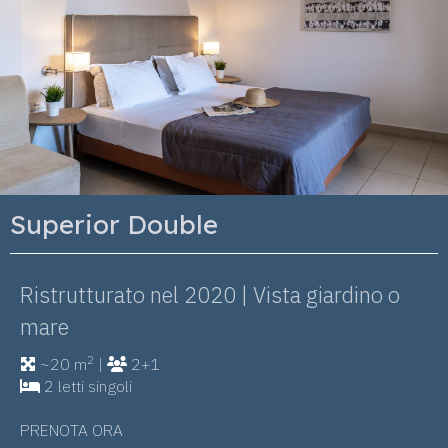
Double
Deluxe
 nel 2020 | Vista giardino o
Ristrutt
mare
2
+1
~20 m
2 letti s
disponibilit