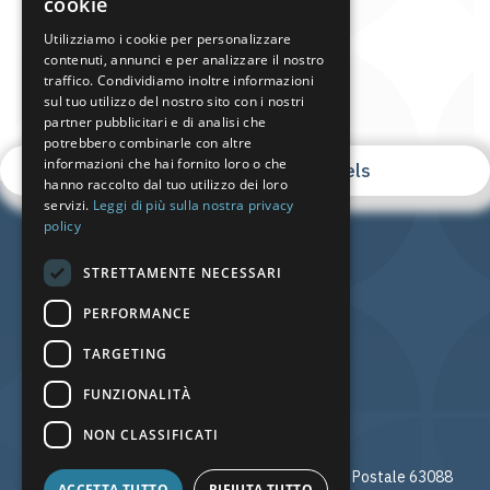
cookie
GREEK
Utilizziamo i cookie per personalizzare
contenuti, annunci e per analizzare il nostro
DUTCH
traffico. Condividiamo inoltre informazioni
RUSSIAN
sul tuo utilizzo del nostro sito con i nostri
partner pubblicitari e di analisi che
GERMAN
potrebbero combinarle con altre
informazioni che hai fornito loro o che
@lagomandra_beach_hotels
SERBIAN
hanno raccolto dal tuo utilizzo dei loro
servizi.
Leggi di più sulla nostra privacy
ITALIAN
policy
ROMANIAN
STRETTAMENTE NECESSARI
BULGARIAN
PERFORMANCE
TARGETING
FUNZIONALITÀ
NON CLASSIFICATI
Lagomandra, Sithonia, Calcidica Grecia Codice Postale 63088
ACCETTA TUTTO
RIFIUTA TUTTO