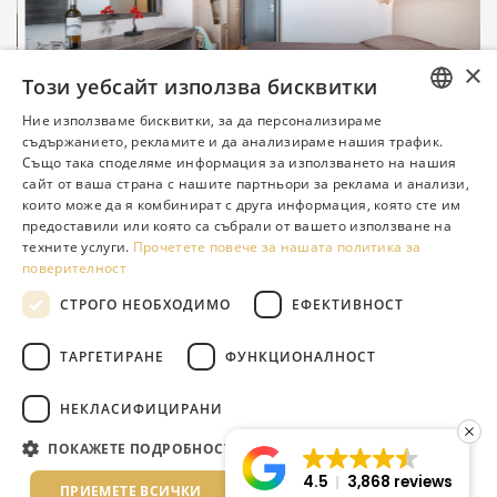
DELUXE DOUBLE
×
Този уебсайт използва бисквитки
Реновиран в:
2020
Ние използваме бисквитки, за да персонализираме
ENGLISH
съдържанието, рекламите и да анализираме нашия трафик.
Също така споделяме информация за използването на нашия
GREEK
сайт от ваша страна с нашите партньори за реклама и анализи,
които може да я комбинират с друга информация, която сте им
DUTCH
предоставили или която са събрали от вашето използване на
техните услуги.
Прочетете повече за нашата политика за
RUSSIAN
поверителност
GERMAN
СТРОГО НЕОБХОДИМО
ЕФЕКТИВНОСТ
@lagomandra_beach_hotels
ITALIAN
ТАРГЕТИРАНЕ
ФУНКЦИОНАЛНОСТ
ROMANIAN
BULGARIAN
НЕКЛАСИФИЦИРАНИ
SERBIAN
ПОКАЖЕТЕ ПОДРОБНОСТИ
4.5
3,868 reviews
ПРИЕМЕТЕ ВСИЧКИ
ОТХВЪРЛЕТЕ ВСИЧКИ