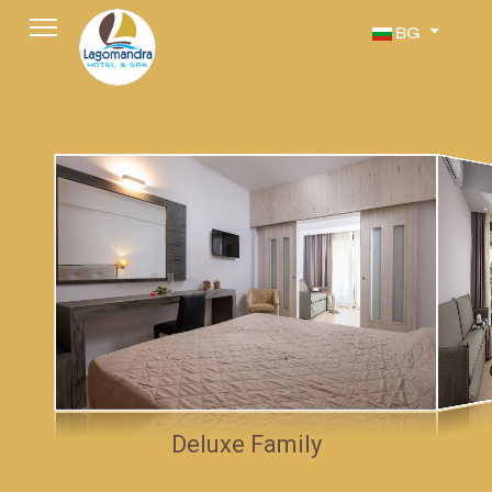
Изберете език
BG
Deluxe Family