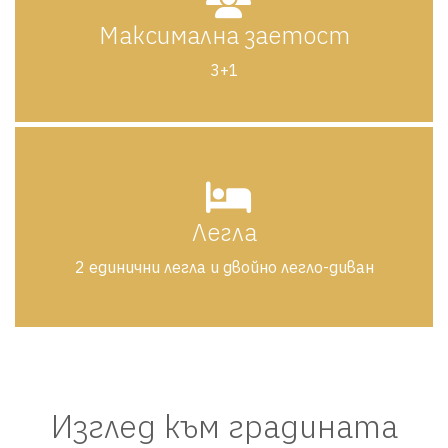
Максимална заетост
3+1
Легла
2 единични легла и двойно легло-диван
Изглед към градината