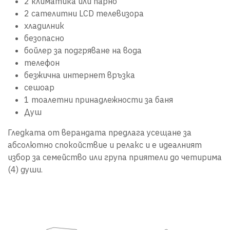
2 климатика или парно
2 сателитни LCD телевизора
хладилник
безопасно
бойлер за подгряване на вода
телефон
безжична интернет връзка
сешоар
1 тоалетни принадлежности за баня
Душ
Гледката от верандата предлага усещане за
абсолютно спокойствие и релакс и е идеалният
избор за семейство или група приятели до четирима
(4) души.