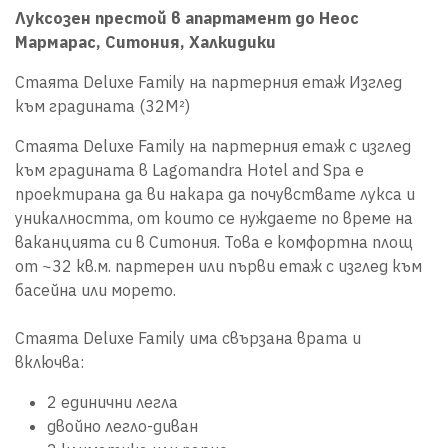
Луксозен престой в апартамент до Неос
Мармарас, Ситония, Халкидики
Стаята Deluxe Family на партерния етаж Изглед
към градината (32M²)
Стаята Deluxe Family на партерния етаж с изглед
към градината в Lagomandra Hotel and Spa е
проектирана да ви накара да почувствате лукса и
уникалността, от които се нуждаете по време на
ваканцията си в Ситония. Това е комфортна площ
от ~32 кв.м. партерен или първи етаж с изглед към
басейна или морето.
Стаята Deluxe Family има свързана врата и
включва:
2 единични легла
двойно легло-диван