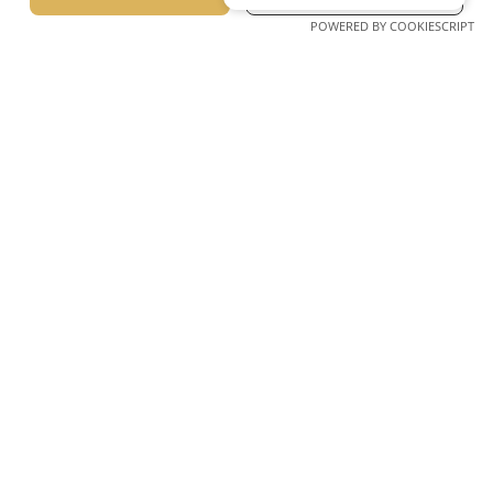
POWERED BY COOKIESCRIPT
Лагомандра, Ситония, Халкидики Гърция Пощенски код
63088
Тел. +30 23750 72217 – 8, 23750 72226 – 7
имейл: info@lagomandra.gr
Unforgettable moments start here.