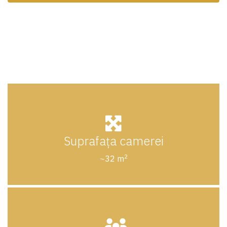
Suprafața camerei
2
~32 m