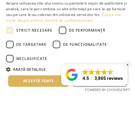
despre utilizarea site-ului nostru cu partenerii noștri de publicitate și
GREEK
DELUXE DOUBLE
analiză, care le pot combina cu alte informații pe care le-ați furnizat
sau pe care le-au colectat din utilizarea serviciilor lor.
Citește mai
DUTCH
multe despre politica noastră de confidențialitate
Renovată în:
2020
RUSSIAN
STRICT NECESARE
DE PERFORMANȚĂ
GERMAN
DE TARGETARE
DE FUNCŢIONALITATE
ITALIAN
ROMANIAN
NECLASIFICATE
BULGARIAN
ARATĂ DETALIILE
@lagomandra_beach_hotels
SERBIAN
4.5
3,865 reviews
ACCEPTĂ TOATE
REFUZĂ TOT
POWERED BY COOKIESCRIPT