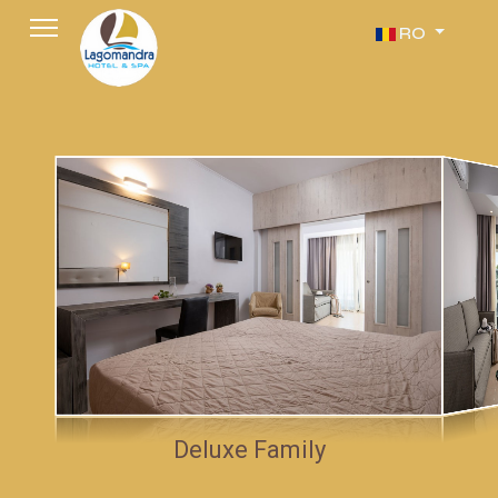
Selectați limba dv
RO
Deluxe Family