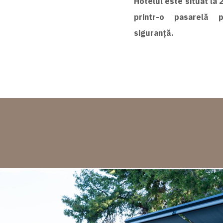
Hotelul este situat la 
printr-o pasarelă 
siguranță.