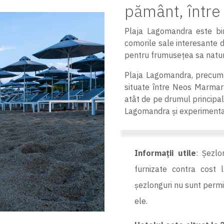
pământ, între
Plaja Lagomandra este bi
comorile sale interesante d
pentru frumusețea sa natura
Plaja Lagomandra, precum 
situate între Neos Marmaras
atât de pe drumul principal d
Lagomandra și experimentați
Informații utile
: Șezlo
furnizate contra cost l
șezlonguri nu sunt permi
ele.