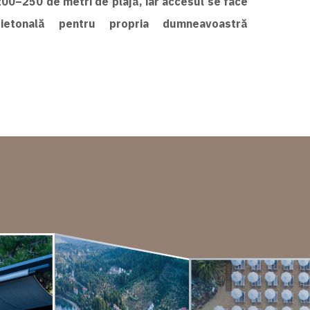
200–250 de metri de plajă, iar accesul se face
pietonală pentru propria dumneavoastră