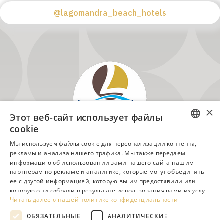
@lagomandra_beach_hotels
×
Этот веб-сайт использует файлы
cookie
ENGLISH
Мы используем файлы cookie для персонализации контента,
Лагомандра, Ситония, Халкидики, Греция, почтовый
рекламы и анализа нашего трафика. Мы также передаем
GREEK
информацию об использовании вами нашего сайта нашим
индекс 63088
партнерам по рекламе и аналитике, которые могут объединять
DUTCH
ее с другой информацией, которую вы им предоставили или
Тел. +30 23750 72217 – 8, 23750 72226 – 7
RUSSIAN
которую они собрали в результате использования вами их услуг.
Читать далее о нашей политике конфиденциальности
Эл. почта: info@lagomandra.gr
GERMAN
ОБЯЗАТЕЛЬНЫЕ
АНАЛИТИЧЕСКИЕ