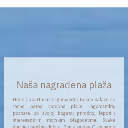
Naša nagrađena plaža
Hotel i apartmani Lagomandra Beach nalaze se
tačno pored čarobne plaže Lagomandra,
poznate po svojoj bogatoj prirodnoj lepoti i
interesantnim morskim blagodetima. Svake
godine uspešno dobija "Plavu zastavu", ne samo