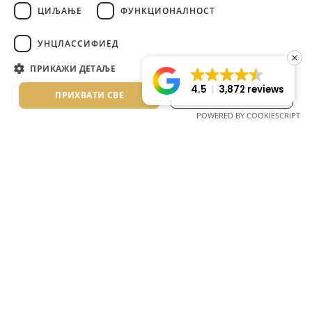
ITALIAN
ЦИЉАЊЕ
ФУНКЦИОНАЛНОСТ
ROMANIAN
@lagomandra_beach_hotels
УНЦЛАССИФИЕД
BULGARIAN
ПРИКАЖИ ДЕТАЉЕ
SERBIAN
4.5
3,872 reviews
ПРИХВАТИ СВЕ
ОДБИЈ СВЕ
POWERED BY COOKIESCRIPT
Lagomandra, Sitonija, Halkidiki, Grčka, Poštanski broj 63088
Tel. +30 23750 72217 – 8, 23750 72226 – 7
E-mail: info@lagomandra.gr