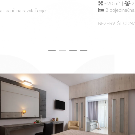
2
~20 m
|
2+1
2 pojedinačna kreveta i kauč na razvlačenje
REZERVIŠI ODMAH