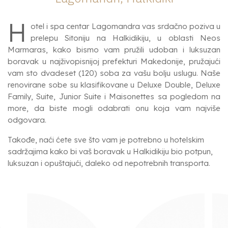
H
otel i spa centar Lagomandra vas srdačno poziva u
prelepu Sitoniju na Halkidikiju, u oblasti Neos
Marmaras, kako bismo vam pružili udoban i luksuzan
boravak u najživopisnijoj prefekturi Makedonije, pružajući
vam sto dvadeset (120) soba za vašu bolju uslugu. Naše
renovirane sobe su klasifikovane u Deluxe Double, Deluxe
Family, Suite, Junior Suite i Maisonettes sa pogledom na
more, da biste mogli odabrati onu koja vam najviše
odgovara.
Takođe, naći ćete sve što vam je potrebno u hotelskim
sadržajima kako bi vaš boravak u Halkidikiju bio potpun,
luksuzan i opuštajući, daleko od nepotrebnih transporta.