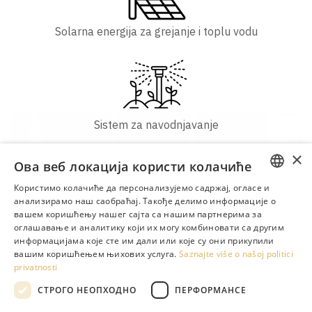
Solarna energija za grejanje i toplu vodu
Sistem za navodnjavanje
×
Ова веб локација користи колачиће
Користимо колачиће да персонализујемо садржај, огласе и
ENGLISH
анализирамо наш саобраћај. Такође делимо информације о
вашем коришћењу нашег сајта са нашим партнерима за
Instalacija filtera za uštedu vode
GREEK
оглашавање и аналитику који их могу комбиновати са другим
информацијама које сте им дали или које су они прикупили
DUTCH
вашим коришћењем њихових услуга.
Saznajte više o našoj politici
privatnosti
RUSSIAN
СТРОГО НЕОПХОДНО
ПЕРФОРМАНСЕ
GERMAN