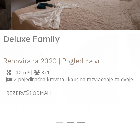
Family
Suit
 2020 | Pogled na vrt
Renovi
3+1
~40
čna kreveta i kauč na razvlačenje za dvoje
2 po
ODMAH
REZER