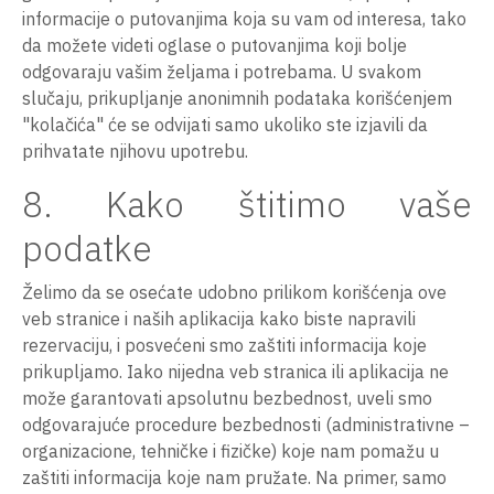
informacije o putovanjima koja su vam od interesa, tako
da možete videti oglase o putovanjima koji bolje
odgovaraju vašim željama i potrebama. U svakom
slučaju, prikupljanje anonimnih podataka korišćenjem
"kolačića" će se odvijati samo ukoliko ste izjavili da
prihvatate njihovu upotrebu.
8. Kako štitimo vaše
podatke
Želimo da se osećate udobno prilikom korišćenja ove
veb stranice i naših aplikacija kako biste napravili
rezervaciju, i posvećeni smo zaštiti informacija koje
prikupljamo. Iako nijedna veb stranica ili aplikacija ne
može garantovati apsolutnu bezbednost, uveli smo
odgovarajuće procedure bezbednosti (administrativne –
organizacione, tehničke i fizičke) koje nam pomažu u
zaštiti informacija koje nam pružate. Na primer, samo