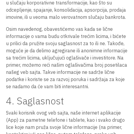
u slučaju korporativne transformacije, kao što su
odcepljenje, spajanje, konsolidacija, apsorpcija, prodaja
imovine, ili u veoma malo verovatnom slučaju bankrota.
Osim navedenog, obavestićemo vas kada se lične
informacije o vama budu otkrivale trećim licima, i bićete
u prilici da pružite svoju saglasnost za to ili ne. Takođe,
moguće je da delimo agregirane ili anonimne informacije
sa trećim licima, uključujući oglašivače i investitore. Na
primer, možemo reći našim oglašivačima broj posetilaca
našeg veb sajta. Takve informacije ne sadrže lične
podatke i koriste se za razvoj poruka i sadržaja za koje
se nadamo da će vam biti interesantni.
4. Saglasnost
Svaki korisnik ovog veb sajta, naše internet aplikacije
(App) za pametne telefone i tablete, kao i svako drugo
lice koje nam pruža svoje lične informacije (na primer,