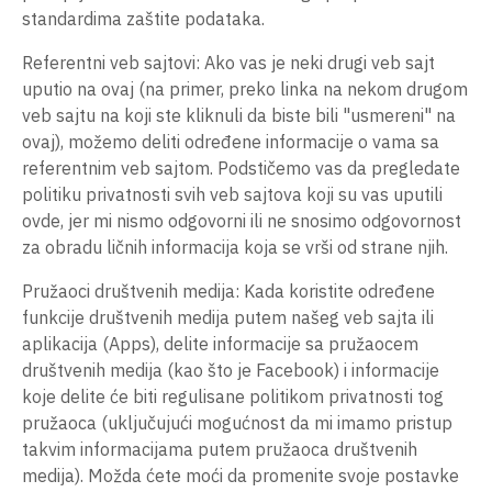
standardima zaštite podataka.
Referentni veb sajtovi: Ako vas je neki drugi veb sajt
uputio na ovaj (na primer, preko linka na nekom drugom
veb sajtu na koji ste kliknuli da biste bili "usmereni" na
ovaj), možemo deliti određene informacije o vama sa
referentnim veb sajtom. Podstičemo vas da pregledate
politiku privatnosti svih veb sajtova koji su vas uputili
ovde, jer mi nismo odgovorni ili ne snosimo odgovornost
za obradu ličnih informacija koja se vrši od strane njih.
Pružaoci društvenih medija: Kada koristite određene
funkcije društvenih medija putem našeg veb sajta ili
aplikacija (Apps), delite informacije sa pružaocem
društvenih medija (kao što je Facebook) i informacije
koje delite će biti regulisane politikom privatnosti tog
pružaoca (uključujući mogućnost da mi imamo pristup
takvim informacijama putem pružaoca društvenih
medija). Možda ćete moći da promenite svoje postavke