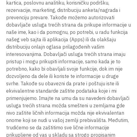
kartica, poslovnu analitiku, korisničku podršku,
rezervacije, marketing, distribuciju anketa/nagrada i
prevenciju prevare. Takođe možemo autorizovati
dobavljače usluga trećih strana da prikupe informacije u
naše ime, kao i da pomognu, po potrebi, u radu funkcija
našeg veb sajta ili aplikacija (Apps) ili da olakšaju
distribuciju onlajn oglasa prilagođenih vašim
interesovanjima. Dobavljači usluga trećih strana imaju
pristup i mogu prikupiti informacije, samo kada je to
potrebno, kako bi obavljali svoje funkcije, dok im nije
dozvoljeno da dele ili koriste te informacije u druge
svrhe. Takođe su obavezni da prate i poštuju iste ili
ekvivalentne standarde zaštite podataka koje i mi
primenjujemo. Imajte na umu da su navedeni dobavljači
usluga trećih strana možda smešteni u zemljama gde
nivo zaštite ličnih informacija možda nije ekvivalentan
onome koji se nudi u vašoj zemlji prebivališta. Međutim,
trudićemo se da zaštitimo sve lične informacije
prikupljene od vas u skladu sa strogo propisanim