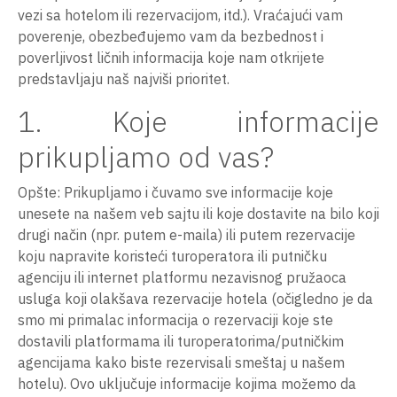
vezi sa hotelom ili rezervacijom, itd.). Vraćajući vam
poverenje, obezbeđujemo vam da bezbednost i
poverljivost ličnih informacija koje nam otkrijete
predstavljaju naš najviši prioritet.
1. Koje informacije
prikupljamo od vas?
Opšte: Prikupljamo i čuvamo sve informacije koje
unesete na našem veb sajtu ili koje dostavite na bilo koji
drugi način (npr. putem e-maila) ili putem rezervacije
koju napravite koristeći turoperatora ili putničku
agenciju ili internet platformu nezavisnog pružaoca
usluga koji olakšava rezervacije hotela (očigledno je da
smo mi primalac informacija o rezervaciji koje ste
dostavili platformama ili turoperatorima/putničkim
agencijama kako biste rezervisali smeštaj u našem
hotelu). Ovo uključuje informacije kojima možemo da