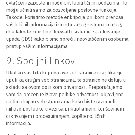
ovlašćeni zaposleni mogu pristupiti ličnim podacima i to
mogu učiniti samo za dozvoljene poslovne funkcije.
Takođe, koristimo metode enkripcije prilikom prenosa
vaših ličnih informacija između vašeg sistema i našeg,
dok takođe koristimo firewall i sisteme za otkrivanje
upada (IDS) kako bismo sprečili neovlašćenim osobama
pristup vašim informacijama.
9. Spoljni linkovi
Ukoliko vas bilo koji deo ove veb stranice ili aplikacije
uputi ka drugim veb stranicama, te stranice ne deluju u
skladu sa ovom politikom privatnosti. Preporučujemo
vam da procenite izjave politike privatnosti objavljene
na tim drugim veb stranicama kako biste razumeli
njihove postupke u vezi sa prikupljanjem, korišćenjem,
otkrivanjem i procesuiranjem, uopšteno, ličnih
informacija.