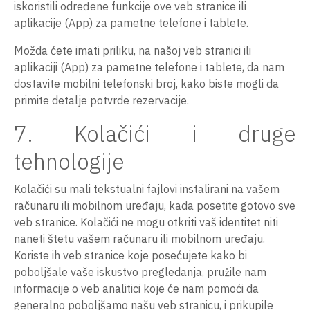
iskoristili određene funkcije ove veb stranice ili
aplikacije (App) za pametne telefone i tablete.
Možda ćete imati priliku, na našoj veb stranici ili
aplikaciji (App) za pametne telefone i tablete, da nam
dostavite mobilni telefonski broj, kako biste mogli da
primite detalje potvrde rezervacije.
7. Kolačići i druge
tehnologije
Kolačići su mali tekstualni fajlovi instalirani na vašem
računaru ili mobilnom uređaju, kada posetite gotovo sve
veb stranice. Kolačići ne mogu otkriti vaš identitet niti
naneti štetu vašem računaru ili mobilnom uređaju.
Koriste ih veb stranice koje posećujete kako bi
poboljšale vaše iskustvo pregledanja, pružile nam
informacije o veb analitici koje će nam pomoći da
generalno poboljšamo našu veb stranicu, i prikupile