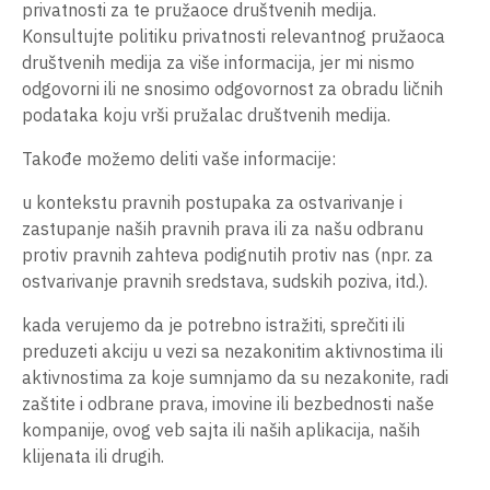
privatnosti za te pružaoce društvenih medija.
Konsultujte politiku privatnosti relevantnog pružaoca
društvenih medija za više informacija, jer mi nismo
odgovorni ili ne snosimo odgovornost za obradu ličnih
podataka koju vrši pružalac društvenih medija.
Takođe možemo deliti vaše informacije:
u kontekstu pravnih postupaka za ostvarivanje i
zastupanje naših pravnih prava ili za našu odbranu
protiv pravnih zahteva podignutih protiv nas (npr. za
ostvarivanje pravnih sredstava, sudskih poziva, itd.).
kada verujemo da je potrebno istražiti, sprečiti ili
preduzeti akciju u vezi sa nezakonitim aktivnostima ili
aktivnostima za koje sumnjamo da su nezakonite, radi
zaštite i odbrane prava, imovine ili bezbednosti naše
kompanije, ovog veb sajta ili naših aplikacija, naših
klijenata ili drugih.