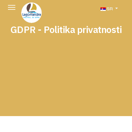
Izaberite vaš jezi
SR
GDPR - Politika privatnosti