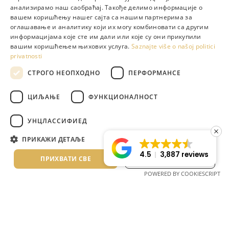
ENGLISH
анализирамо наш саобраћај. Такође делимо информације о
вашем коришћењу нашег сајта са нашим партнерима за
Instalacija filtera za uštedu vode
GREEK
оглашавање и аналитику који их могу комбиновати са другим
информацијама које сте им дали или које су они прикупили
DUTCH
вашим коришћењем њихових услуга.
Saznajte više o našoj politici
privatnosti
RUSSIAN
СТРОГО НЕОПХОДНО
ПЕРФОРМАНСЕ
GERMAN
ITALIAN
ЦИЉАЊЕ
ФУНКЦИОНАЛНОСТ
ROMANIAN
@lagomandra_beach_hotels
УНЦЛАССИФИЕД
BULGARIAN
ПРИКАЖИ ДЕТАЉЕ
SERBIAN
4.5
3,887 reviews
ПРИХВАТИ СВЕ
ОДБИЈ СВЕ
POWERED BY COOKIESCRIPT