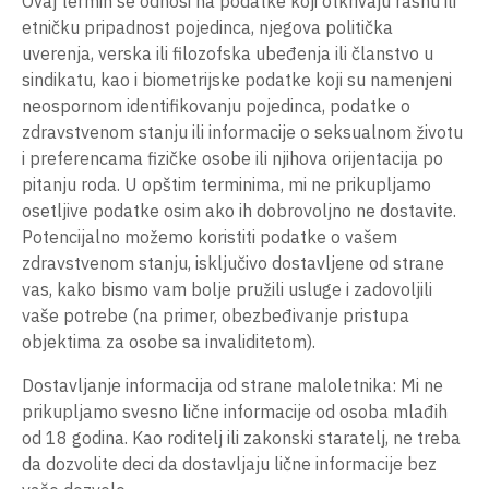
Ovaj termin se odnosi na podatke koji otkrivaju rasnu ili
etničku pripadnost pojedinca, njegova politička
uverenja, verska ili filozofska ubeđenja ili članstvo u
sindikatu, kao i biometrijske podatke koji su namenjeni
neospornom identifikovanju pojedinca, podatke o
zdravstvenom stanju ili informacije o seksualnom životu
i preferencama fizičke osobe ili njihova orijentacija po
pitanju roda. U opštim terminima, mi ne prikupljamo
osetljive podatke osim ako ih dobrovoljno ne dostavite.
Potencijalno možemo koristiti podatke o vašem
zdravstvenom stanju, isključivo dostavljene od strane
vas, kako bismo vam bolje pružili usluge i zadovoljili
vaše potrebe (na primer, obezbeđivanje pristupa
objektima za osobe sa invaliditetom).
Dostavljanje informacija od strane maloletnika: Mi ne
prikupljamo svesno lične informacije od osoba mlađih
od 18 godina. Kao roditelj ili zakonski staratelj, ne treba
da dozvolite deci da dostavljaju lične informacije bez