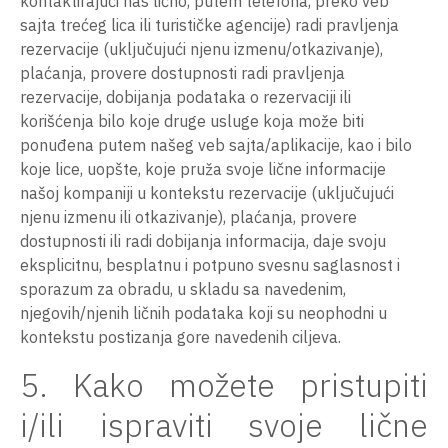
kontaktirajući nas lično, putem telefona, preko veb
sajta trećeg lica ili turističke agencije) radi pravljenja
rezervacije (uključujući njenu izmenu/otkazivanje),
plaćanja, provere dostupnosti radi pravljenja
rezervacije, dobijanja podataka o rezervaciji ili
korišćenja bilo koje druge usluge koja može biti
ponuđena putem našeg veb sajta/aplikacije, kao i bilo
koje lice, uopšte, koje pruža svoje lične informacije
našoj kompaniji u kontekstu rezervacije (uključujući
njenu izmenu ili otkazivanje), plaćanja, provere
dostupnosti ili radi dobijanja informacija, daje svoju
eksplicitnu, besplatnu i potpuno svesnu saglasnost i
sporazum za obradu, u skladu sa navedenim,
njegovih/njenih ličnih podataka koji su neophodni u
kontekstu postizanja gore navedenih ciljeva.
5. Kako možete pristupiti
i/ili ispraviti svoje lične