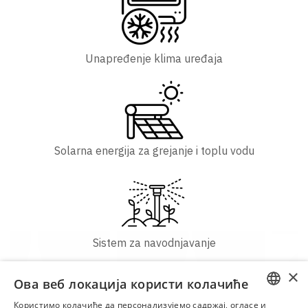
Unapređenje klima uređaja
Solarna energija za grejanje i toplu vodu
Sistem za navodnjavanje
×
Ова веб локација користи колачиће
Користимо колачиће да персонализујемо садржај, огласе и