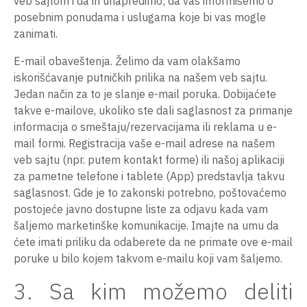
veb sajtom i da ih unapredimo; da vas informišemo o
posebnim ponudama i uslugama koje bi vas mogle
zanimati.
E-mail obaveštenja. Želimo da vam olakšamo
iskorišćavanje putničkih prilika na našem veb sajtu.
Jedan način za to je slanje e-mail poruka. Dobijaćete
takve e-mailove, ukoliko ste dali saglasnost za primanje
informacija o smeštaju/rezervacijama ili reklama u e-
mail formi. Registracija vaše e-mail adrese na našem
veb sajtu (npr. putem kontakt forme) ili našoj aplikaciji
za pametne telefone i tablete (App) predstavlja takvu
saglasnost. Gde je to zakonski potrebno, poštovaćemo
postojeće javno dostupne liste za odjavu kada vam
šaljemo marketinške komunikacije. Imajte na umu da
ćete imati priliku da odaberete da ne primate ove e-mail
poruke u bilo kojem takvom e-mailu koji vam šaljemo.
3. Sa kim možemo deliti