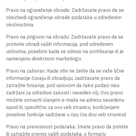
Pravo na ograničenje obrade: Zadržavate pravo da se
obezbedi ograničenje obrade podataka u određenim
okolnostima.
Pravo na prigovor na obradu: Zadržavate pravo da se
protivite obradi vaših informacija, pod određenim
uslovima, posebno kada se odnosi na profilisanje ili je
namenjeno direktnom marketingu.
Pravo na zaborav: Kada više ne želite da se vaše lične
informacije čuvaju ili obradjuju, zadržavate pravo da
zatražite brisanje, pod uslovom da takvi podaci nisu
zadržani za određeni zakonit i naveden cilj. Ovo pravo
možete ostvariti slanjem e-maila na adresu navedenu
ispod ili, specifično za ovu veb stranicu, korišćenjem
posebne funkcije sadržane u njoj (na dnu veb stranice)
Pravo na prenosivost podataka: Imate pravo da primite
ili zatražite prenos vaših podataka, u formatu