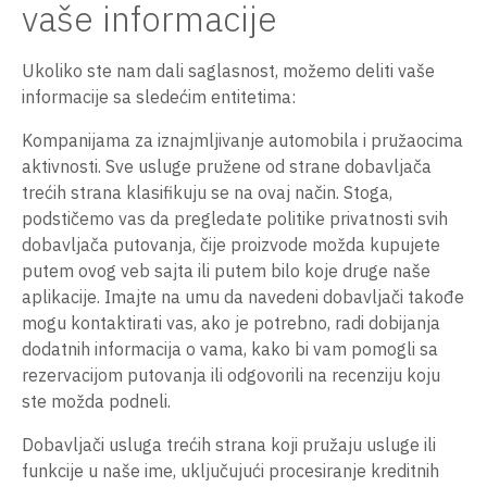
vaše informacije
Ukoliko ste nam dali saglasnost, možemo deliti vaše
informacije sa sledećim entitetima:
Kompanijama za iznajmljivanje automobila i pružaocima
aktivnosti. Sve usluge pružene od strane dobavljača
trećih strana klasifikuju se na ovaj način. Stoga,
podstičemo vas da pregledate politike privatnosti svih
dobavljača putovanja, čije proizvode možda kupujete
putem ovog veb sajta ili putem bilo koje druge naše
aplikacije. Imajte na umu da navedeni dobavljači takođe
mogu kontaktirati vas, ako je potrebno, radi dobijanja
dodatnih informacija o vama, kako bi vam pomogli sa
rezervacijom putovanja ili odgovorili na recenziju koju
ste možda podneli.
Dobavljači usluga trećih strana koji pružaju usluge ili
funkcije u naše ime, uključujući procesiranje kreditnih