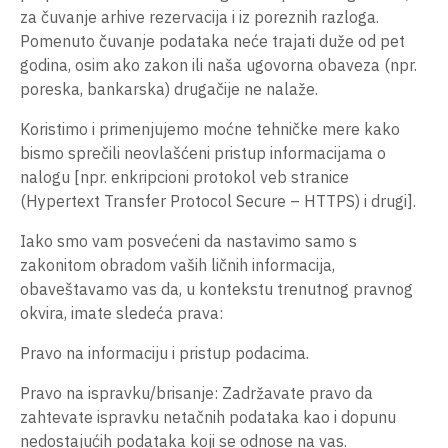
za čuvanje arhive rezervacija i iz poreznih razloga.
Pomenuto čuvanje podataka neće trajati duže od pet
godina, osim ako zakon ili naša ugovorna obaveza (npr.
poreska, bankarska) drugačije ne nalaže.
Koristimo i primenjujemo moćne tehničke mere kako
bismo sprečili neovlašćeni pristup informacijama o
nalogu [npr. enkripcioni protokol veb stranice
(Hypertext Transfer Protocol Secure – HTTPS) i drugi].
Iako smo vam posvećeni da nastavimo samo s
zakonitom obradom vaših ličnih informacija,
obaveštavamo vas da, u kontekstu trenutnog pravnog
okvira, imate sledeća prava:
Pravo na informaciju i pristup podacima.
Pravo na ispravku/brisanje: Zadržavate pravo da
zahtevate ispravku netačnih podataka kao i dopunu
nedostajućih podataka koji se odnose na vas.