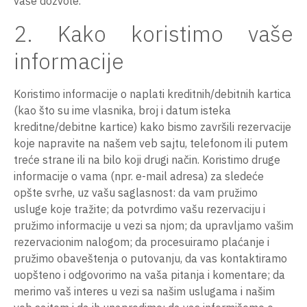
vaše dozvole.
2. Kako koristimo vaše
informacije
Koristimo informacije o naplati kreditnih/debitnih kartica
(kao što su ime vlasnika, broj i datum isteka
kreditne/debitne kartice) kako bismo završili rezervacije
koje napravite na našem veb sajtu, telefonom ili putem
treće strane ili na bilo koji drugi način. Koristimo druge
informacije o vama (npr. e-mail adresa) za sledeće
opšte svrhe, uz vašu saglasnost: da vam pružimo
usluge koje tražite; da potvrdimo vašu rezervaciju i
pružimo informacije u vezi sa njom; da upravljamo vašim
rezervacionim nalogom; da procesuiramo plaćanje i
pružimo obaveštenja o putovanju, da vas kontaktiramo
uopšteno i odgovorimo na vaša pitanja i komentare; da
merimo vaš interes u vezi sa našim uslugama i našim