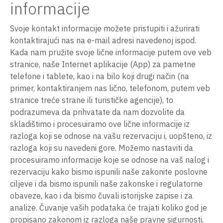
informacije
Svoje kontakt informacije možete pristupiti i ažurirati
kontaktirajući nas na e-mail adresi navedenoj ispod.
Kada nam pružite svoje lične informacije putem ove veb
stranice, naše Internet aplikacije (App) za pametne
telefone i tablete, kao i na bilo koji drugi način (na
primer, kontaktiranjem nas lično, telefonom, putem veb
stranice treće strane ili turističke agencije), to
podrazumeva da prihvatate da nam dozvolite da
skladištimo i procesuiramo ove lične informacije iz
razloga koji se odnose na vašu rezervaciju i, uopšteno, iz
razloga koji su navedeni gore. Možemo nastaviti da
procesuiramo informacije koje se odnose na vaš nalog i
rezervaciju kako bismo ispunili naše zakonite poslovne
ciljeve i da bismo ispunili naše zakonske i regulatorne
obaveze, kao i da bismo čuvali istorijske zapise i za
analize. Čuvanje vaših podataka će trajati koliko god je
propisano zakonom iz razloga naše pravne sigurnosti,