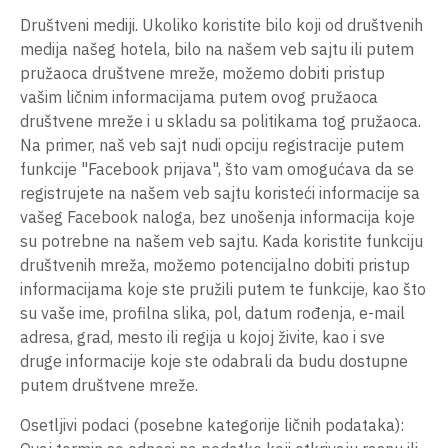
Društveni mediji. Ukoliko koristite bilo koji od društvenih
medija našeg hotela, bilo na našem veb sajtu ili putem
pružaoca društvene mreže, možemo dobiti pristup
vašim ličnim informacijama putem ovog pružaoca
društvene mreže i u skladu sa politikama tog pružaoca.
Na primer, naš veb sajt nudi opciju registracije putem
funkcije "Facebook prijava", što vam omogućava da se
registrujete na našem veb sajtu koristeći informacije sa
vašeg Facebook naloga, bez unošenja informacija koje
su potrebne na našem veb sajtu. Kada koristite funkciju
društvenih mreža, možemo potencijalno dobiti pristup
informacijama koje ste pružili putem te funkcije, kao što
su vaše ime, profilna slika, pol, datum rođenja, e-mail
adresa, grad, mesto ili regija u kojoj živite, kao i sve
druge informacije koje ste odabrali da budu dostupne
putem društvene mreže.
Osetljivi podaci (posebne kategorije ličnih podataka):