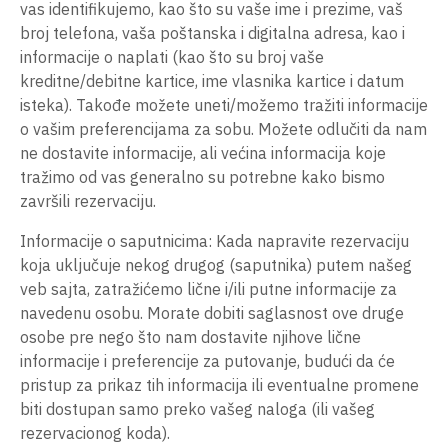
vas identifikujemo, kao što su vaše ime i prezime, vaš
broj telefona, vaša poštanska i digitalna adresa, kao i
informacije o naplati (kao što su broj vaše
kreditne/debitne kartice, ime vlasnika kartice i datum
isteka). Takođe možete uneti/možemo tražiti informacije
o vašim preferencijama za sobu. Možete odlučiti da nam
ne dostavite informacije, ali većina informacija koje
tražimo od vas generalno su potrebne kako bismo
završili rezervaciju.
Informacije o saputnicima: Kada napravite rezervaciju
koja uključuje nekog drugog (saputnika) putem našeg
veb sajta, zatražićemo lične i/ili putne informacije za
navedenu osobu. Morate dobiti saglasnost ove druge
osobe pre nego što nam dostavite njihove lične
informacije i preferencije za putovanje, budući da će
pristup za prikaz tih informacija ili eventualne promene
biti dostupan samo preko vašeg naloga (ili vašeg
rezervacionog koda).